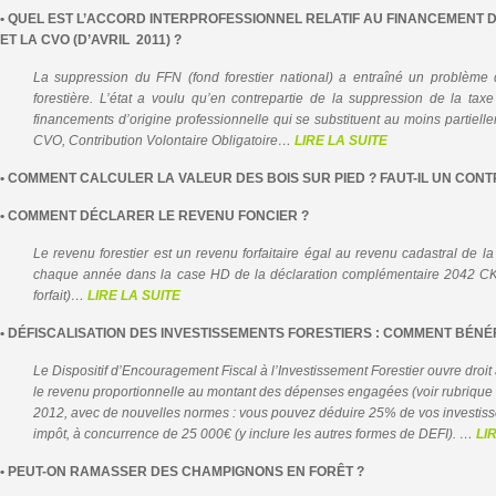
• QUEL EST L’ACCORD INTERPROFESSIONNEL RELATIF AU FINANCEMENT 
ET LA CVO (D’AVRIL 2011) ?
La suppression du FFN (fond forestier national) a entraîné un problème 
forestière. L’état a voulu qu’en contrepartie de la suppression de la ta
financements d’origine professionnelle qui se substituent au moins partiell
CVO, Contribution Volontaire Obligatoire…
LIRE LA SUITE
• COMMENT CALCULER LA VALEUR DES BOIS SUR PIED ? FAUT-IL UN CONT
• COMMENT DÉCLARER LE REVENU FONCIER ?
Le revenu forestier est un revenu forfaitaire égal au revenu cadastral de la
chaque année dans la case HD de la déclaration complémentaire 2042 CK 
forfait)…
LIRE LA SUITE
• DÉFISCALISATION DES INVESTISSEMENTS FORESTIERS : COMMENT BÉNÉF
Le Dispositif d’Encouragement Fiscal à l’Investissement Forestier ouvre droit 
le revenu proportionnelle au montant des dépenses engagées (voir rubrique ai
2012, avec de nouvelles normes : vous pouvez déduire 25% de vos investiss
impôt, à concurrence de 25 000€ (y inclure les autres formes de DEFI). …
LI
• PEUT-ON RAMASSER DES CHAMPIGNONS EN FORÊT ?