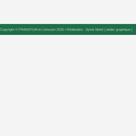
Copyright ©
FRANSYLVA en Limousin 2026
• Réalisation
: Sylvie Mahé [ atelier graphique ]