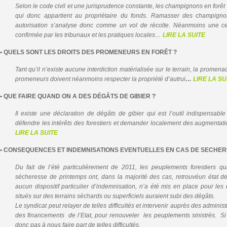
Selon le code civil et une jurisprudence constante, les champignons en forê
qui donc appartient au propriétaire du fonds. Ramasser des champignon
autorisation s’analyse donc comme un vol de récolte.
Néanmoins une cer
confirmée par les tribunaux et les pratiques locales…
LIRE LA SUITE
• QUELS SONT LES DROITS DES PROMENEURS EN FORÊT ?
Tant qu’il n’existe aucune interdiction matérialisée sur le terrain, la promenad
promeneurs doivent néanmoins respecter la propriété d’autrui
…
LIRE LA SU
• QUE FAIRE QUAND ON A DES DÉGÂTS DE GIBIER ?
Il existe une déclaration de dégâts de gibier qui est l’outil indispensabl
défendre les intérêts des forestiers et demander localement des augmenta
LIRE LA SUITE
•
CONSEQUENCES ET INDEMNISATIONS EVENTUELLES EN CAS DE SECHE
Du fait de l’été particulièrement de 2011, les peuplements forestiers qui
sécheresse de printemps ont, dans la majorité des cas, retrouvéun état de
aucun dispositif particulier d’indemnisation, n’a été mis en place pour l
situés sur des terrains sèchards ou superficiels auraient subi des dégâts.
Le syndicat peut relayer de telles difficultés et intervenir auprès des admini
des financements de l’Etat, pour renouveler les peuplements sinistrés. Si
donc pas à nous faire part de telles difficultés.