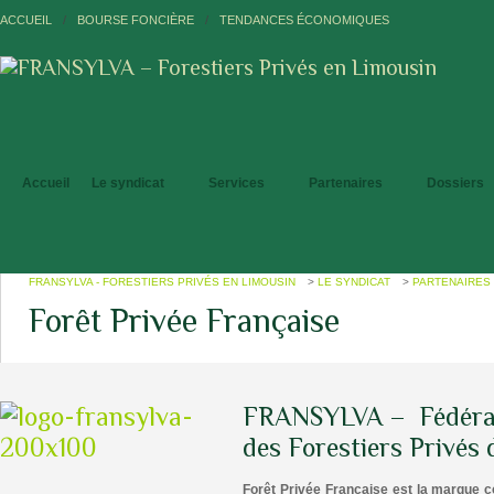
ACCUEIL
/
BOURSE FONCIÈRE
/
TENDANCES ÉCONOMIQUES
Accueil
Le syndicat
Services
Partenaires
Dossiers
FRANSYLVA - FORESTIERS PRIVÉS EN LIMOUSIN
>
LE SYNDICAT
>
PARTENAIRES
Forêt Privée Française
FRANSYLVA – Fédérat
des Forestiers Privés
Forêt Privée Française est la marque 