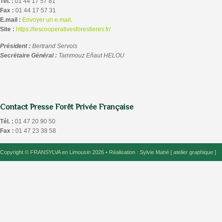
Tél. :
01 44 17 57 81
Fax :
01 44 17 57 31
E.mail :
Envoyer un e.mail
.
Site :
https://lescooperativesforestieres.fr/
Président :
Bertrand Servois
Secrétaire Général :
Tammouz Eñaut HELOU
Contact Presse Forêt Privée Française
Tél. :
01 47 20 90 50
Fax :
01 47 23 38 58
Copyright ©
FRANSYLVA en Limousin 2026
• Réalisation
: Sylvie Mahé [ atelier graphique ]