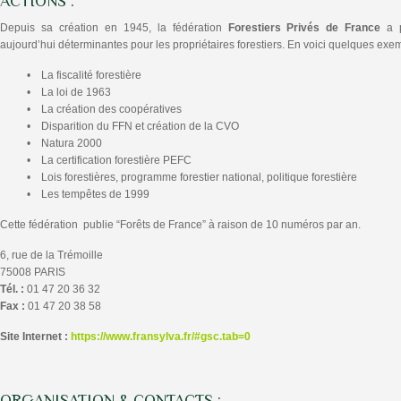
ACTIONS :
Depuis sa création en 1945, la fédération
Forestiers Privés de France
a p
aujourd’hui déterminantes pour les propriétaires forestiers. En voici quelques exem
• La fiscalité forestière
• La loi de 1963
• La création des coopératives
• Disparition du FFN et création de la CVO
• Natura 2000
• La certification forestière PEFC
• Lois forestières, programme forestier national, politique forestière
• Les tempêtes de 1999
Cette fédération publie “Forêts de France” à raison de 10 numéros par an.
6, rue de la Trémoille
75008 PARIS
Tél. :
01 47 20 36 32
Fax :
01 47 20 38 58
Site Internet :
https://www.fransylva.fr/#gsc.tab=0
ORGANISATION & CONTACTS :