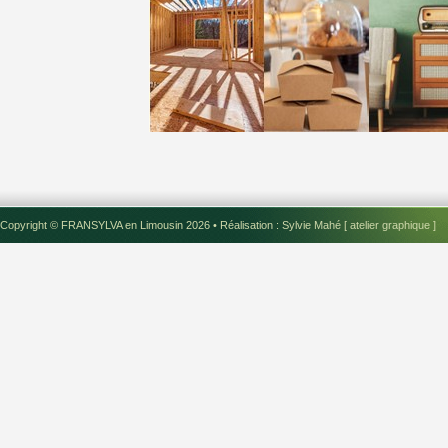
Copyright ©
FRANSYLVA en Limousin 2026
• Réalisation
: Sylvie Mahé [ atelier graphique ]