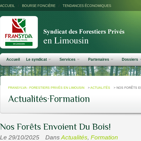
ACCUEIL
/
BOURSE FONCIÈRE
/
TENDANCES ÉCONOMIQUES
Accueil
Le syndicat
Services
Partenaires
Dossiers
FRANSYLVA - FORESTIERS PRIVÉS EN LIMOUSIN
>
ACTUALITÉS
>
NOS FORÊTS E
Actualités
·
Formation
Nos Forêts Envoient Du Bois!
Le 29/10/2025
Dans
Actualités
,
Formation